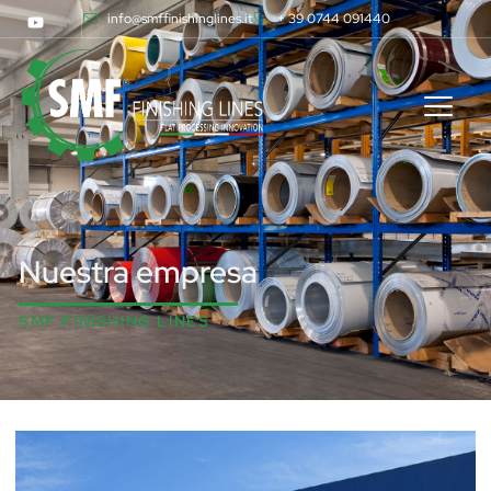
info@smffinishinglines.it
+ 39 0744 091440
Nuestra empresa
SMF FINISHING LINES